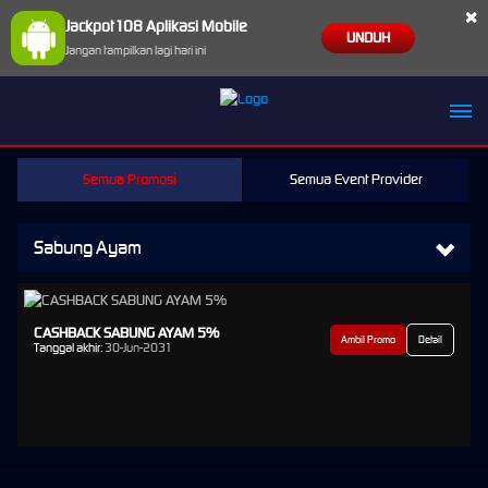
×
Jackpot108 Aplikasi Mobile
UNDUH
Jangan tampilkan lagi hari ini
Semua Promosi
Semua Event Provider
Sabung Ayam
CASHBACK SABUNG AYAM 5%
Ambil Promo
Detail
Tanggal akhir:
30-Jun-2031