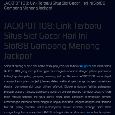
JACKPOT108: Link Terbaru Situs Slot Gacor Hari Ini Slot88
Gampang Menang Jackpot
JACKPOT108: Link Terbaru
Situs Slot Gacor Hari Ini
Slot88 Gampang Menang
Jackpot
Selamat datang di situs slot online resmi penyedia link terbaru
slot gacor
hari ini bersama
JACKPOT108 yang merupakan agen terpercaya di indonesia dengan pilihan permainan
terlengkap dan paling gampang menang jackpot. Bersama JACKPOT108 anda dapat
mewujudkan impian menjadi jutawan dalam waktu singkat hanya dengan memainkan
deretan permainan slot gacor pilihan terfavorit. Didukung dengan fasilitas pelayanan
profesional, serta transaksi bank dan e-wallet 24 jam online tanpa hambatan. JACKPOT108
telah terbukti sebagai link situs slot88 resmi yang konsisten memberikan sensasi
kemenangan jackpot maxwin hingga ke tingkat maksimal, lengkap dengan ketersediaan
fitur VIP paling mutakhir untuk memanjakan seluruh member setianya, serta telah
mengantongi lisensi resmi dari PAGCOR sebagai rekomendasi situs
slot
online terupdate