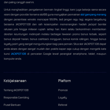
dan paling canggih saat ini.
Untuk menghadirkan pengalaman bermain tingkat tinggi, kami juga bekerja sama secara
resmi dengan provider ternama slot88 guna menyajikan permainan
slot gampang menang
dengan persentase winrate mencapai 99.8%. Jadi jangan ragu lagi, segera bergabung
bersama JACKPOT108 dan raih kesempatan memenangkan hadiah jackpot bernilai
ratusan juta hingga miliaran rupiah setiap hari. Kami selalu berkomitmen memberikan
deretan keuntungan melimpah melalui berbagai tawaran promo bonus terbaik, seperti
bonus deposit harian, bonus cashback mingguan, bonus komisi rollingan, hingga bonus
loyalty point yang sangat menguntungkan bagi para pemain. Situs slot JACKPOT108 dapat
anda akses dengan sangat mudah dan praktis kapan saja cukup dengan mengetik kata
kunci
JACKPOT108
di pencarian Google lewat perangkat smartphone, tablet, maupun
komputer anda.
Kebijaksanaan
Platform
Tentang JACKPOT108
Promosi
Responsible Gambling
Loyalty
Pusat Bantuan
Referral