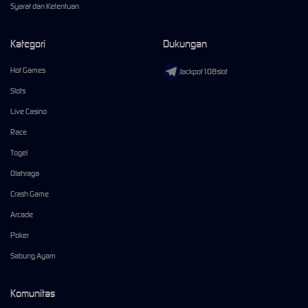
Syarat dan Ketentuan
Kategori
Dukungan
Hot Games
Jackpot108slot
Slots
Live Casino
Race
Togel
Olahraga
Crash Game
Arcade
Poker
Sabung Ayam
Komunitas