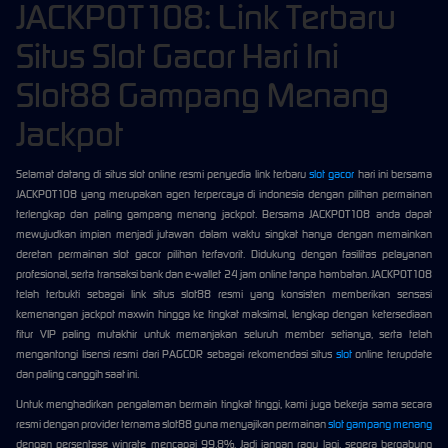
JACKPOT108: Link Terbaru
Situs Slot Gacor Hari Ini
Slot88 Gampang Menang
Jackpot
Selamat datang di situs slot online resmi penyedia link terbaru
slot gacor
hari ini bersama
JACKPOT108 yang merupakan agen terpercaya di indonesia dengan pilihan permainan
terlengkap dan paling gampang menang jackpot. Bersama JACKPOT108 anda dapat
mewujudkan impian menjadi jutawan dalam waktu singkat hanya dengan memainkan
deretan permainan slot gacor pilihan terfavorit. Didukung dengan fasilitas pelayanan
profesional, serta transaksi bank dan e-wallet 24 jam online tanpa hambatan. JACKPOT108
telah terbukti sebagai link situs slot88 resmi yang konsisten memberikan sensasi
kemenangan jackpot maxwin hingga ke tingkat maksimal, lengkap dengan ketersediaan
fitur VIP paling mutakhir untuk memanjakan seluruh member setianya, serta telah
mengantongi lisensi resmi dari PAGCOR sebagai rekomendasi situs
slot
online terupdate
dan paling canggih saat ini.
Untuk menghadirkan pengalaman bermain tingkat tinggi, kami juga bekerja sama secara
resmi dengan provider ternama slot88 guna menyajikan permainan
slot gampang menang
dengan persentase winrate mencapai 99.8%. Jadi jangan ragu lagi, segera bergabung