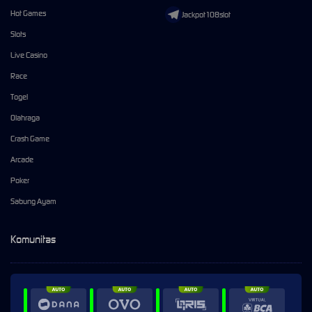
Hot Games
Jackpot108slot
Slots
Live Casino
Race
Togel
Olahraga
Crash Game
Arcade
Poker
Sabung Ayam
Komunitas