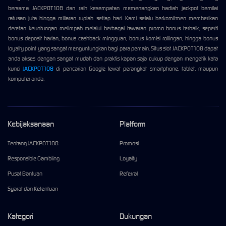
bersama JACKPOT108 dan raih kesempatan memenangkan hadiah jackpot bernilai
ratusan juta hingga miliaran rupiah setiap hari. Kami selalu berkomitmen memberikan
deretan keuntungan melimpah melalui berbagai tawaran promo bonus terbaik, seperti
bonus deposit harian, bonus cashback mingguan, bonus komisi rollingan, hingga bonus
loyalty point yang sangat menguntungkan bagi para pemain. Situs slot JACKPOT108 dapat
anda akses dengan sangat mudah dan praktis kapan saja cukup dengan mengetik kata
kunci
JACKPOT108
di pencarian Google lewat perangkat smartphone, tablet, maupun
komputer anda.
Kebijaksanaan
Platform
Tentang JACKPOT108
Promosi
Responsible Gambling
Loyalty
Pusat Bantuan
Referral
Syarat dan Ketentuan
Kategori
Dukungan