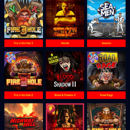
Fire in the Hole 3
Mental
Seamen
Fire in the Hole 2
Blood & Shadow 2
Road Rage