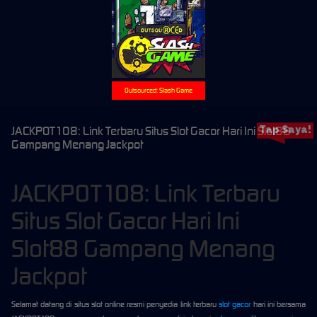
Outsourced: Slash Game
JACKPOT108: Link Terbaru Situs Slot Gacor Hari Ini Slot88
Tap Saya!
Gampang Menang Jackpot
JACKPOT108: Link Terbaru
Situs Slot Gacor Hari Ini
Slot88 Gampang Menang
Jackpot
Selamat datang di situs slot online resmi penyedia link terbaru
slot gacor
hari ini bersama