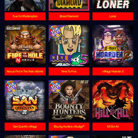
True Grit Redemption
Blood Diamond
Loner
Nexus Fire In The Hole xBomb
Nine To Five
xWays Hoarder 2
San Quentin xWays
Bounty Hunters xNudge®
Kill Em All