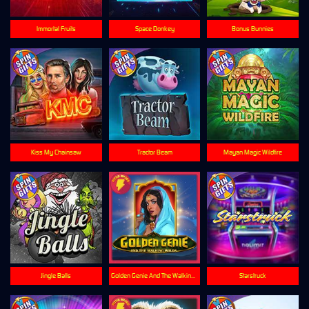
Immortal Fruits
Space Donkey
Bonus Bunnies
Kiss My Chainsaw
Tractor Beam
Mayan Magic Wildfire
Jingle Balls
Golden Genie And The Walking Wilds
Starstruck