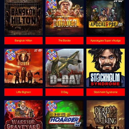
Bangkok Hilton
The Border
Apocalypse Super xNudge
Little Bighorn
D Day
Stockholm Syndrome