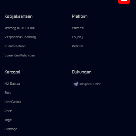
Kebijaksanaan
Platform
Tentang JACKPOT108
Promosi
Responsible Gambling
Loyalty
Pusat Bantuan
Referral
Syarat dan Ketentuan
Kategori
Dukungan
Hot Games
Jackpot108slot
Slots
Live Casino
Race
Togel
Olahraga