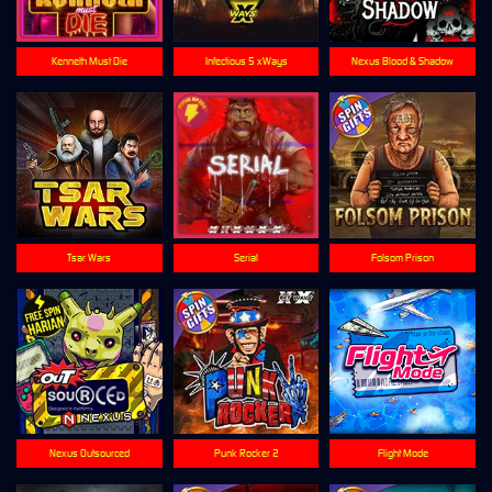
Kenneth Must Die
Infectious 5 xWays
Nexus Blood & Shadow
Tsar Wars
Serial
Folsom Prison
Nexus Outsourced
Punk Rocker 2
Flight Mode