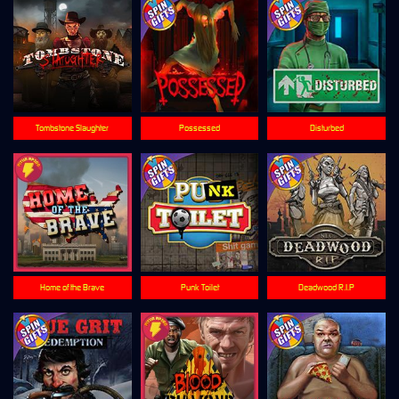
Tombstone Slaughter
Possessed
Disturbed
Home of the Brave
Punk Toilet
Deadwood R.I.P