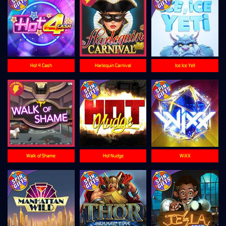
Hot 4 Cash
Harlequin Carnival
Ice Ice Yeti
Walk of Shame
Hot Nudge
WiXX