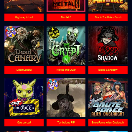
Highway to Hell
Mental 2
Fire In The Hole xBomb
Dead Canary
Nexus The Crypt
Blood & Shadow
Outsourced
Tombstone RIP
Brute Force: Alien Onslaught