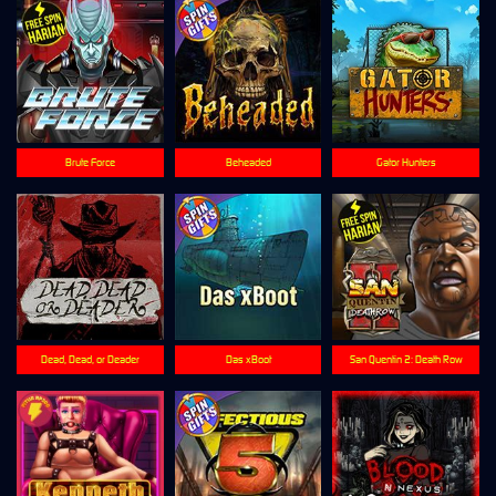
Brute Force
Beheaded
Gator Hunters
Dead, Dead, or Deader
Das xBoot
San Quentin 2: Death Row