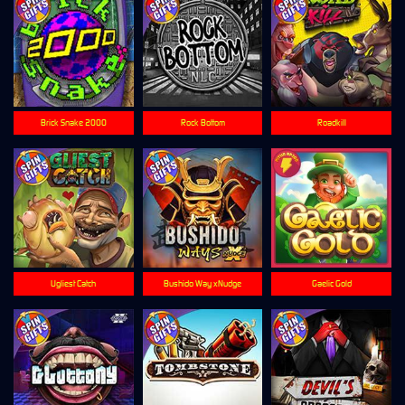
Brick Snake 2000
Rock Bottom
Roadkill
Ugliest Catch
Bushido Way xNudge
Gaelic Gold