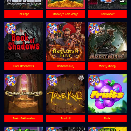
The Cage
Monkey's Gold xPays
Punk Rocker
Book Of Shadows
Barbarian Fury
Misery Mining
Tomb of Akhenaten
True kult
Fruits