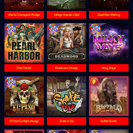
Warrior Graveyard xNudge
xWays Hoarder xSplit
Dead Men Walking
Pearl Harbor
Deadwood xNudge
Milky Ways
El Pasa Gunfight xNudge
Skate or Die
Buffalo Hunter