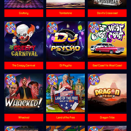
Gluttony
Tombstone
Devil's Crossroad
The Creepy Carnival
DJ Psycho
East Coast Vs West Coast
Whacked
Land of the Free
Dragon Tribe