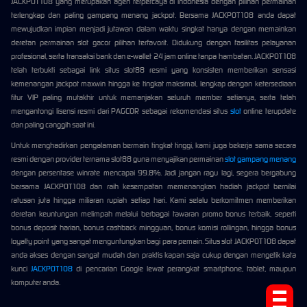
JACKPOT108 yang merupakan agen terpercaya di indonesia dengan pilihan permainan
terlengkap dan paling gampang menang jackpot. Bersama JACKPOT108 anda dapat
mewujudkan impian menjadi jutawan dalam waktu singkat hanya dengan memainkan
deretan permainan slot gacor pilihan terfavorit. Didukung dengan fasilitas pelayanan
profesional, serta transaksi bank dan e-wallet 24 jam online tanpa hambatan. JACKPOT108
telah terbukti sebagai link situs slot88 resmi yang konsisten memberikan sensasi
kemenangan jackpot maxwin hingga ke tingkat maksimal, lengkap dengan ketersediaan
fitur VIP paling mutakhir untuk memanjakan seluruh member setianya, serta telah
mengantongi lisensi resmi dari PAGCOR sebagai rekomendasi situs
slot
online terupdate
dan paling canggih saat ini.
Untuk menghadirkan pengalaman bermain tingkat tinggi, kami juga bekerja sama secara
resmi dengan provider ternama slot88 guna menyajikan permainan
slot gampang menang
dengan persentase winrate mencapai 99.8%. Jadi jangan ragu lagi, segera bergabung
bersama JACKPOT108 dan raih kesempatan memenangkan hadiah jackpot bernilai
ratusan juta hingga miliaran rupiah setiap hari. Kami selalu berkomitmen memberikan
deretan keuntungan melimpah melalui berbagai tawaran promo bonus terbaik, seperti
bonus deposit harian, bonus cashback mingguan, bonus komisi rollingan, hingga bonus
loyalty point yang sangat menguntungkan bagi para pemain. Situs slot JACKPOT108 dapat
anda akses dengan sangat mudah dan praktis kapan saja cukup dengan mengetik kata
kunci
JACKPOT108
di pencarian Google lewat perangkat smartphone, tablet, maupun
komputer anda.