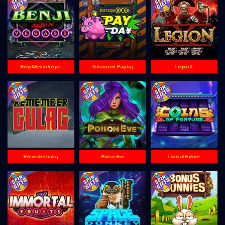
Benji Killed in Vegas
Outsourced: Payday
Legion X
Remember Gulag
Poison Eve
Coins of Fortune