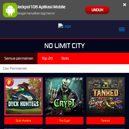
×
Jackpot108 Aplikasi Mobile
UNDUH
Jangan tampilkan lagi hari ini
NO LIMIT CITY
Semua permainan
Top 20
Slots
Duck Hunters
The Crypt
Tanked