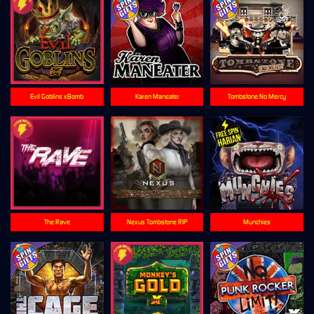
Evil Goblins xBomb
Karen Maneater
Tombstone No Mercy
The Rave
Nexus Tombstone RIP
Munchies