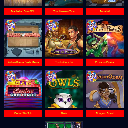
Manhattan Goes Wild
Thor: Hammer Time
Tesla Jolt
Kitchen Drama: Sushi Mania
Tomb of Nefertiti
Pixies vs Pirates
Casino Win Spin
Owls
Dungeon Quest