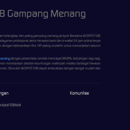
lot88 Gampang Menang
inan terlengkap dan paling gampang menang jackpot. Bersama JACKPOT108
ayanan profesional, serta transaksi bank dan e-wallet 24 jam online tanpa
p dengan ketersediaan fitur VIP paling mutakhir untuk memanjakan seluruh
 menang
dengan persentase winrate mencapai 99.8%. Jadi jangan ragu lagi,
mitmen memberikan deretan keuntungan melimpah melalui berbagai tawaran
 pemain. Situs slot JACKPOT108 dapat anda akses dengan sangat mudah dan
ngan
Komunitas
ackpot108slot