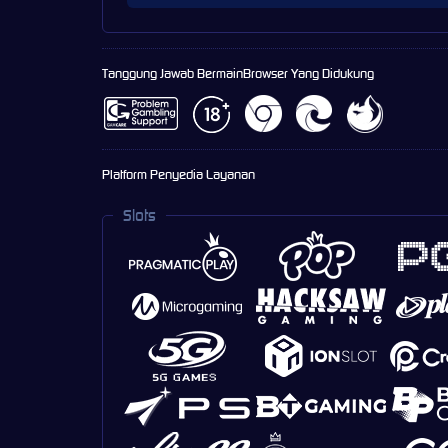
Tanggung Jawab Bermain
Browser Yang Didukung
Platform Penyedia Layanan
Slots