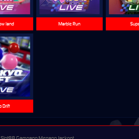
ow land
Marble Run
Supe
 Drift
Ini Slot88 Gampang Menang Jackpot