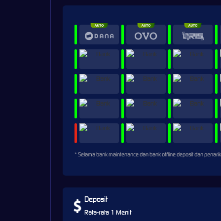
* Selama bank maintenance dan bank offline deposit dan penarik
Deposit
Rata-rata 1 Menit