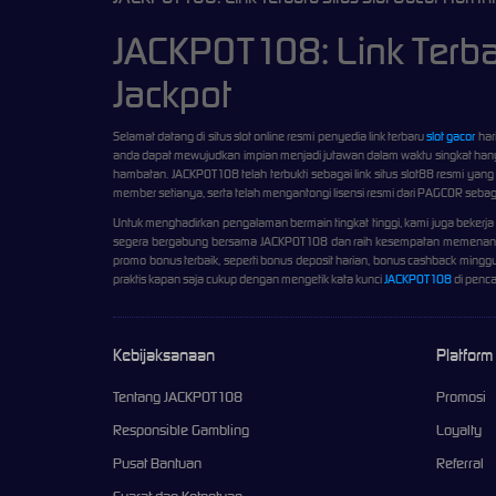
JACKPOT108: Link Terba
Jackpot
Selamat datang di situs slot online resmi penyedia link terbaru
slot gacor
har
anda dapat mewujudkan impian menjadi jutawan dalam waktu singkat hanya d
hambatan. JACKPOT108 telah terbukti sebagai link situs slot88 resmi yan
member setianya, serta telah mengantongi lisensi resmi dari PAGCOR sebag
Untuk menghadirkan pengalaman bermain tingkat tinggi, kami juga beker
segera bergabung bersama JACKPOT108 dan raih kesempatan memenangkan h
promo bonus terbaik, seperti bonus deposit harian, bonus cashback ming
praktis kapan saja cukup dengan mengetik kata kunci
JACKPOT108
di penca
Kebijaksanaan
Platform
Tentang JACKPOT108
Promosi
Responsible Gambling
Loyalty
Pusat Bantuan
Referral