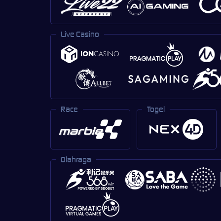
Live Casino
Race
Togel
Olahraga