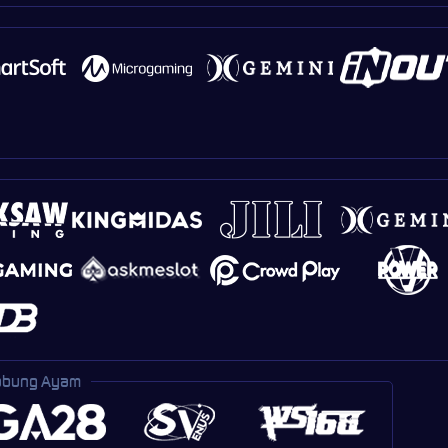
abung Ayam