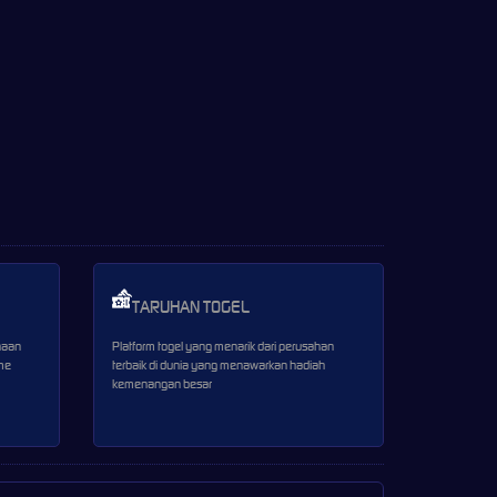
TARUHAN TOGEL
haan
Platform togel yang menarik dari perusahan
ame
terbaik di dunia yang menawarkan hadiah
kemenangan besar