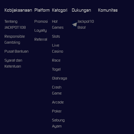
Kebijaksanaan
Platform
Kategori
Dukungan
Komunitas
Tentang
Promosi
Hot
Jackpot10
JACKPOT108
Games
8slot
Loyalty
Responsible
Slots
Referral
Gambling
Live
Pusat Bantuan
Casino
Syarat dan
Race
Ketentuan
Togel
Olahraga
Crash
Game
Arcade
Poker
Sabung
Ayam