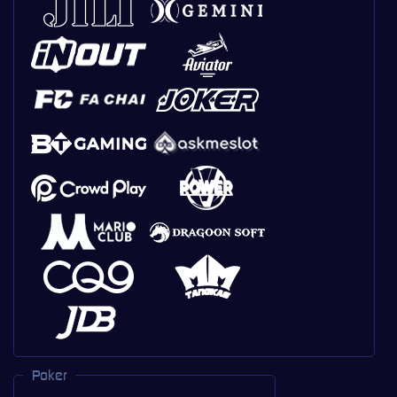
Poker