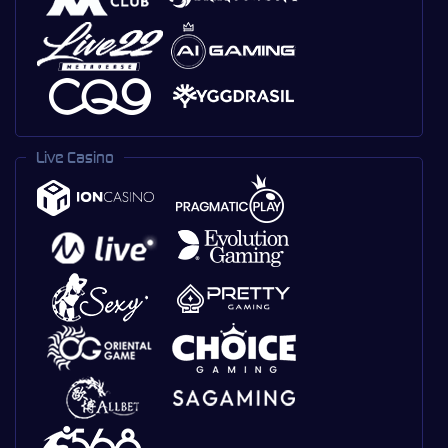
Live Casino