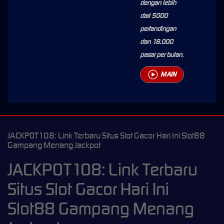
dengan lebih
dari 5000
pertandingan
dan 18.000
pasar per bulan.
MAIN
JACKPOT108: Link Terbaru Situs Slot Gacor Hari Ini Slot88
Gampang Menang Jackpot
JACKPOT108: Link Terbaru
Situs Slot Gacor Hari Ini
Slot88 Gampang Menang