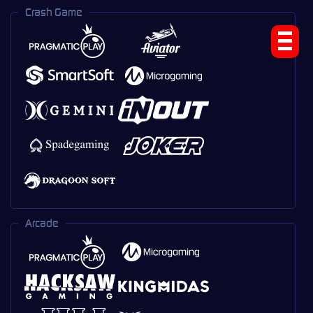
Crash Game
Arcade