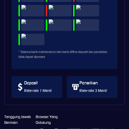
* Selama bank maintenance dan bank offline deposit dan penarikan
tidak dapat diproses
Deposit
Penarikan
Rata-rata 1 Menit
Rata-rata 3 Menit
Tanggung Jawab
Browser Yang
Bermain
Didukung