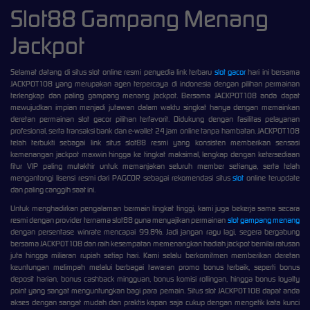
Slot88 Gampang Menang
Jackpot
Selamat datang di situs slot online resmi penyedia link terbaru
slot gacor
hari ini bersama
JACKPOT108 yang merupakan agen terpercaya di indonesia dengan pilihan permainan
terlengkap dan paling gampang menang jackpot. Bersama JACKPOT108 anda dapat
mewujudkan impian menjadi jutawan dalam waktu singkat hanya dengan memainkan
deretan permainan slot gacor pilihan terfavorit. Didukung dengan fasilitas pelayanan
profesional, serta transaksi bank dan e-wallet 24 jam online tanpa hambatan. JACKPOT108
telah terbukti sebagai link situs slot88 resmi yang konsisten memberikan sensasi
kemenangan jackpot maxwin hingga ke tingkat maksimal, lengkap dengan ketersediaan
fitur VIP paling mutakhir untuk memanjakan seluruh member setianya, serta telah
mengantongi lisensi resmi dari PAGCOR sebagai rekomendasi situs
slot
online terupdate
dan paling canggih saat ini.
Untuk menghadirkan pengalaman bermain tingkat tinggi, kami juga bekerja sama secara
resmi dengan provider ternama slot88 guna menyajikan permainan
slot gampang menang
dengan persentase winrate mencapai 99.8%. Jadi jangan ragu lagi, segera bergabung
bersama JACKPOT108 dan raih kesempatan memenangkan hadiah jackpot bernilai ratusan
juta hingga miliaran rupiah setiap hari. Kami selalu berkomitmen memberikan deretan
keuntungan melimpah melalui berbagai tawaran promo bonus terbaik, seperti bonus
deposit harian, bonus cashback mingguan, bonus komisi rollingan, hingga bonus loyalty
point yang sangat menguntungkan bagi para pemain. Situs slot JACKPOT108 dapat anda
akses dengan sangat mudah dan praktis kapan saja cukup dengan mengetik kata kunci