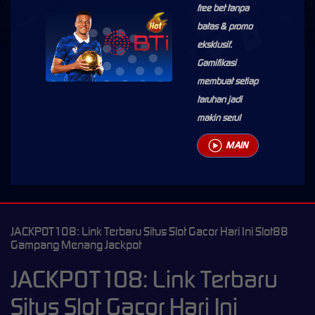
free bet tanpa
batas & promo
eksklusif.
Gamifikasi
membuat setiap
taruhan jadi
makin seru!
MAIN
JACKPOT108: Link Terbaru Situs Slot Gacor Hari Ini Slot88
Gampang Menang Jackpot
JACKPOT108: Link Terbaru
Situs Slot Gacor Hari Ini