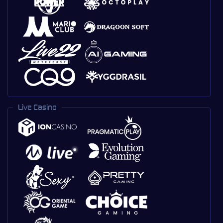
Live Casino