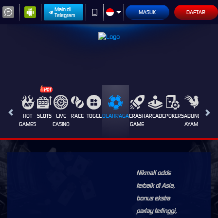
Main di
MASUK
DAFTAR
Telegram
HOT
SLOTS
LIVE
RACE
TOGEL
OLAHRAGA
CRASH
ARCADE
POKER
SABUNG
PROMO
GAMES
CASINO
GAME
AYAM
Nikmati odds
terbaik di Asia,
bonus ekstra
parlay tertinggi,