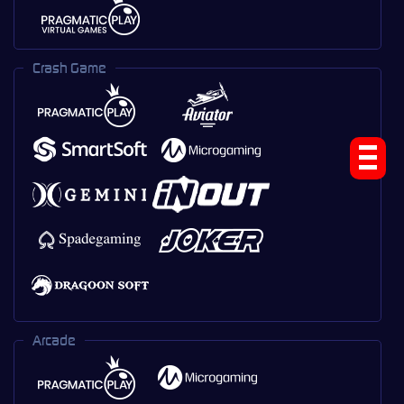
Crash Game
Arcade