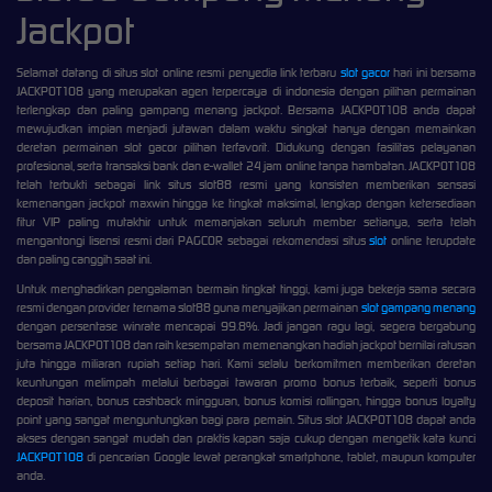
Jackpot
Selamat datang di situs slot online resmi penyedia link terbaru
slot gacor
hari ini bersama
JACKPOT108 yang merupakan agen terpercaya di indonesia dengan pilihan permainan
terlengkap dan paling gampang menang jackpot. Bersama JACKPOT108 anda dapat
mewujudkan impian menjadi jutawan dalam waktu singkat hanya dengan memainkan
deretan permainan slot gacor pilihan terfavorit. Didukung dengan fasilitas pelayanan
profesional, serta transaksi bank dan e-wallet 24 jam online tanpa hambatan. JACKPOT108
telah terbukti sebagai link situs slot88 resmi yang konsisten memberikan sensasi
kemenangan jackpot maxwin hingga ke tingkat maksimal, lengkap dengan ketersediaan
fitur VIP paling mutakhir untuk memanjakan seluruh member setianya, serta telah
mengantongi lisensi resmi dari PAGCOR sebagai rekomendasi situs
slot
online terupdate
dan paling canggih saat ini.
Untuk menghadirkan pengalaman bermain tingkat tinggi, kami juga bekerja sama secara
resmi dengan provider ternama slot88 guna menyajikan permainan
slot gampang menang
dengan persentase winrate mencapai 99.8%. Jadi jangan ragu lagi, segera bergabung
bersama JACKPOT108 dan raih kesempatan memenangkan hadiah jackpot bernilai ratusan
juta hingga miliaran rupiah setiap hari. Kami selalu berkomitmen memberikan deretan
keuntungan melimpah melalui berbagai tawaran promo bonus terbaik, seperti bonus
deposit harian, bonus cashback mingguan, bonus komisi rollingan, hingga bonus loyalty
point yang sangat menguntungkan bagi para pemain. Situs slot JACKPOT108 dapat anda
akses dengan sangat mudah dan praktis kapan saja cukup dengan mengetik kata kunci
JACKPOT108
di pencarian Google lewat perangkat smartphone, tablet, maupun komputer
anda.