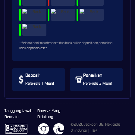
* Selama bank maintenance dan bank offline deposit dan penarikan
tidak dapat diproses
Deposit
Penarikan
Rata-rata 1 Menit
Rata-rata 3 Menit
Tanggung Jawab
Browser Yang
Bermain
Didukung
©2026 Jackpot108. Hak cipta
dilindungi | 18+