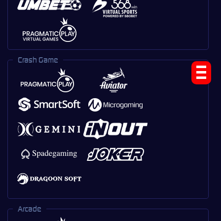
Crash Game
Arcade