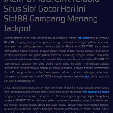
Situs Slot Gacor Hari Ini
Slot88 Gampang Menang
Jackpot
Selamat datang di situs slot online resmi penyedia link terbaru
slot gacor
hari ini bersama
JACKPOT108 yang merupakan agen terpercaya di indonesia dengan pilihan permainan
terlengkap dan paling gampang menang jackpot. Bersama JACKPOT108 anda dapat
mewujudkan impian menjadi jutawan dalam waktu singkat hanya dengan memainkan
deretan permainan slot gacor pilihan terfavorit. Didukung dengan fasilitas pelayanan
profesional, serta transaksi bank dan e-wallet 24 jam online tanpa hambatan. JACKPOT108
telah terbukti sebagai link situs slot88 resmi yang konsisten memberikan sensasi
kemenangan jackpot maxwin hingga ke tingkat maksimal, lengkap dengan ketersediaan
fitur VIP paling mutakhir untuk memanjakan seluruh member setianya, serta telah
mengantongi lisensi resmi dari PAGCOR sebagai rekomendasi situs
slot
online terupdate
dan paling canggih saat ini.
Untuk menghadirkan pengalaman bermain tingkat tinggi, kami juga bekerja sama secara
resmi dengan provider ternama slot88 guna menyajikan permainan
slot gampang menang
dengan persentase winrate mencapai 99.8%. Jadi jangan ragu lagi, segera bergabung
bersama JACKPOT108 dan raih kesempatan memenangkan hadiah jackpot bernilai ratusan
juta hingga miliaran rupiah setiap hari. Kami selalu berkomitmen memberikan deretan
keuntungan melimpah melalui berbagai tawaran promo bonus terbaik, seperti bonus