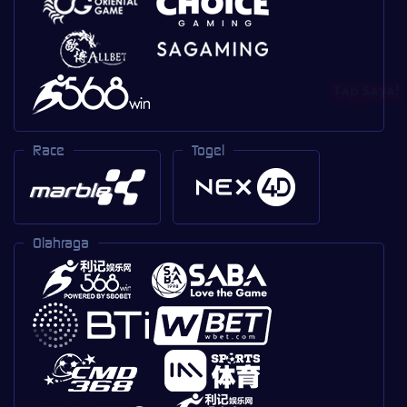
Tap Saya!
Race
Togel
Olahraga