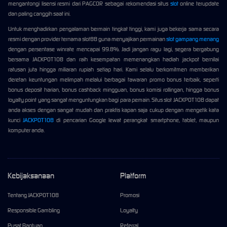
mengantongi lisensi resmi dari PAGCOR sebagai rekomendasi situs
slot
online terupdate
dan paling canggih saat ini.
Untuk menghadirkan pengalaman bermain tingkat tinggi, kami juga bekerja sama secara
resmi dengan provider ternama slot88 guna menyajikan permainan
slot gampang menang
dengan persentase winrate mencapai 99.8%. Jadi jangan ragu lagi, segera bergabung
bersama JACKPOT108 dan raih kesempatan memenangkan hadiah jackpot bernilai
ratusan juta hingga miliaran rupiah setiap hari. Kami selalu berkomitmen memberikan
deretan keuntungan melimpah melalui berbagai tawaran promo bonus terbaik, seperti
bonus deposit harian, bonus cashback mingguan, bonus komisi rollingan, hingga bonus
loyalty point yang sangat menguntungkan bagi para pemain. Situs slot JACKPOT108 dapat
anda akses dengan sangat mudah dan praktis kapan saja cukup dengan mengetik kata
kunci
JACKPOT108
di pencarian Google lewat perangkat smartphone, tablet, maupun
komputer anda.
Kebijaksanaan
Platform
Tentang JACKPOT108
Promosi
Responsible Gambling
Loyalty
Pusat Bantuan
Referral