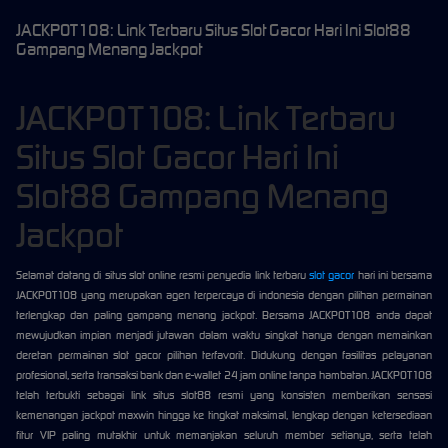
JACKPOT108: Link Terbaru Situs Slot Gacor Hari Ini Slot88
Gampang Menang Jackpot
JACKPOT108: Link Terbaru
Situs Slot Gacor Hari Ini
Slot88 Gampang Menang
Jackpot
Selamat datang di situs slot online resmi penyedia link terbaru
slot gacor
hari ini bersama
JACKPOT108 yang merupakan agen terpercaya di indonesia dengan pilihan permainan
terlengkap dan paling gampang menang jackpot. Bersama JACKPOT108 anda dapat
mewujudkan impian menjadi jutawan dalam waktu singkat hanya dengan memainkan
deretan permainan slot gacor pilihan terfavorit. Didukung dengan fasilitas pelayanan
profesional, serta transaksi bank dan e-wallet 24 jam online tanpa hambatan. JACKPOT108
telah terbukti sebagai link situs slot88 resmi yang konsisten memberikan sensasi
kemenangan jackpot maxwin hingga ke tingkat maksimal, lengkap dengan ketersediaan
fitur VIP paling mutakhir untuk memanjakan seluruh member setianya, serta telah